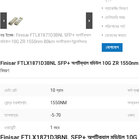
প্যাকেজিং বিবরণ:
ডেলিভারি সময়:
পরিশোধের শর্ত:
বড় ইমেজ :
Finisar FTLX1871D3BNL SFP+ অপটিক্যাল
যোগানের ক্ষমতা:
মডিউল 10G ZR 1550nm 80km অপটিক্যাল ট্রান্সসিভার
যোগাযোগ
Finisar FTLX1871D3BNL SFP+ অপটিক্যাল মডিউল 10G ZR 1550nm 80km 
বিবরণ
ডেটা রেট:
10 গ্রাম
ফর্ম-ফ্যা
কেন্দ্র তরঙ্গদৈর্ঘ্য:
1550NM
সংক্রমণ 
তাপমাত্রা:
-5-70
ওজন:
ওয়ারেন্টি:
1 বছর
Finisar FTLX1871D3BNL SFP+ অপটিক্যাল মডিউল 10G ZR 