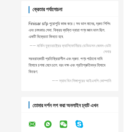
ক্রেতার পর্যালোচনা
Finisar sfp পুরোপুরি কাজ করে। সব ভাল মানের, দ্রুত শিপিং
এবং চমৎকার সেবা. বিক্রয় ব্যক্তি দ্বারা পণ্য জ্ঞান ভাল ছিল.
একটি বিক্রেতা কিনতে হবে.
—— মার্কিন যুক্তরাষ্ট্রের ক্যালিফোর্নিয়ায় ডেভিডসন জেমস-ডেটা
সেনার
সরবরাহকারী প্রতিক্রিয়াশীল এবং দ্রুত. পণ্য পাঠানো দাবি
হিসাবে চশমা মেনে চলে. বরং দক্ষ এবং প্রতিশ্রুতিবদ্ধ হিসাবে
বিতরণ.
—— স্যাম খিন সিঙ্গাপুরের আইএসপি কোম্পানি
তোমার দর্শন লগ করা অনলাইন চ্যাট এখন