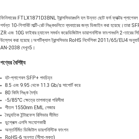
ফিনিসারের FTLX1871D3BNL ট্রান্সসিভারগুলি হল উন্নত ছোট ফর্ম ফ্যাক্টর প্লাগেব
পর্যন্ত 10-গিগাবিট মাল্টি-রেট লিঙ্কগুলিতে ব্যবহারের জন্য ডিজাইন করা হয়েছে।তা
ZR এবং 10G ফাইবার চ্যানেল সমর্থন করে৷ডিজিটাল ডায়াগনস্টিক ফাংশনগুলি 2-তারের সির
উল্লেখ করা হয়েছে।অপটিক্যাল ট্রান্সসিভার RoHS নির্দেশিকা 2011/65/EU4 অনুযায়ী 
AN-2038 দেখুন5।
পণ্যের বৈশিষ্ট্য
হট-প্লাগেবল SFP+ পদচিহ্ন
8.5 এবং 9.95 থেকে 11.3 Gb/s সাপোর্ট করে
80 কিমি লিঙ্ক দৈর্ঘ্য
-5/85°C ক্ষেত্রে তাপমাত্রা পরিসীমা
শীতল 1550nm EML লেজার
বৈদ্যুতিক ইন্টারফেস রিসিভার সীমিত
ডুপ্লেক্স এলসি সংযোগকারী
অন্তর্নির্মিত ডিজিটাল ডায়গনিস্টিক ফাংশন
RoHS-6 অনুগত (সীসা-মুক্ত)