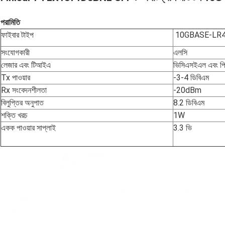
পরামিতি
ফাইবার টাইপ
10GBASE-LR
সংযোগকারী
এলসি
লেজার এবং টিআইএ
ভিসিএসইএল এবং প
Tx পাওয়ার
-3-4 ডিবিএম
Rx সংবেদনশীলতা
-20dBm
বিলুপ্তির অনুপাত
8.2 ডিবিএম
শক্তি খরচ
1W
একক পাওয়ার সাপ্লাই
3.3 ভি