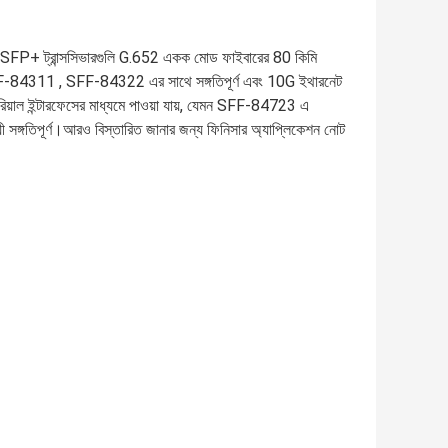
ল SFP+ ট্রান্সসিভারগুলি G.652 একক মোড ফাইবারের 80 কিমি
রা SFF-84311 , SFF-84322 এর সাথে সঙ্গতিপূর্ণ এবং 10G ইথারনেট
িয়াল ইন্টারফেসের মাধ্যমে পাওয়া যায়, যেমন SFF-84723 এ
সঙ্গতিপূর্ণ।আরও বিস্তারিত জানার জন্য ফিনিসার অ্যাপ্লিকেশন নোট