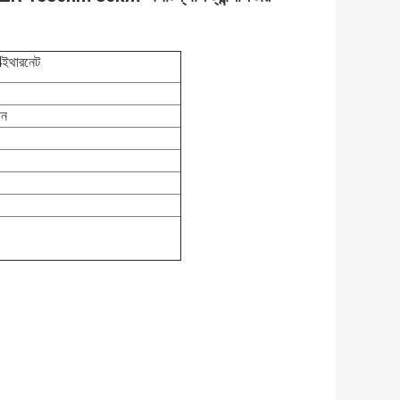
4
ইথারনেট
িন