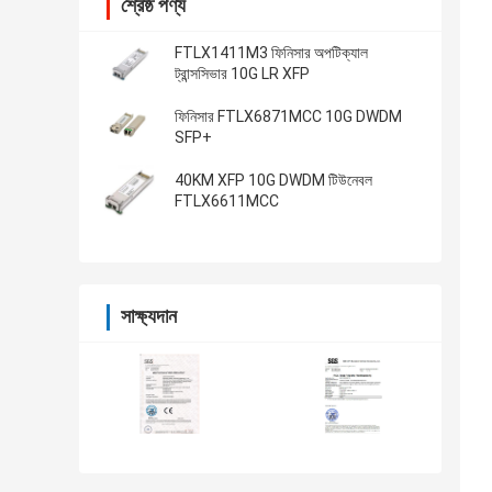
শ্রেষ্ঠ পণ্য
FTLX1411M3 ফিনিসার অপটিক্যাল
ট্রান্সসিভার 10G LR XFP
ফিনিসার FTLX6871MCC 10G DWDM
SFP+
40KM XFP 10G DWDM টিউনেবল
FTLX6611MCC
সাক্ষ্যদান