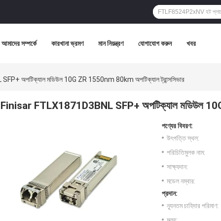
আমাদের সম্পর্কে
কারখানা ভ্রমণ
মান নিয়ন্ত্রণ
যোগাযোগ করুন
খবর
FP+ অপটিক্যাল মডিউল 10G ZR 1550nm 80km অপটিক্যাল ট্রান্সসিভার
Finisar FTLX1871D3BNL SFP+ অপটিক্যাল মডিউল 10G Z
পণ্যের বিবরণ:
উৎপত্তি স্থল:
পরিচিতিমুলক নাম:
সাক্ষ্যদান:
মডেল নম্বার:
প্রদান:
ন্যূনতম চাহিদার পরিমাণ:
মূল্য: