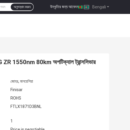
উদ্ধৃতির জন্য আবেদন
|
Bengali
অনুসন্ধান করুন
R 1550nm 80km অপটিক্যাল ট্রান্সসিভার
জোহর, মালয়েশিয়া
Finisar
ROHS
FTLX1871D3BNL
1
Price is negotiable