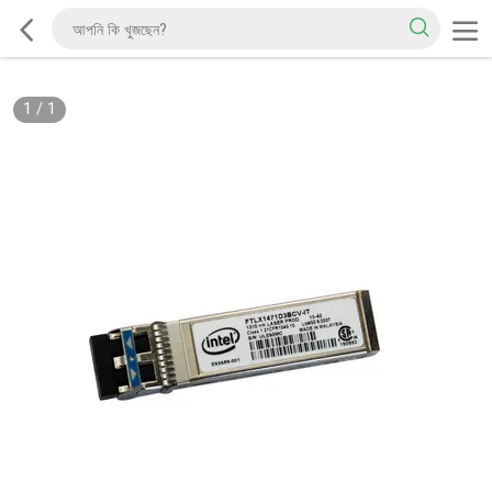
1
/
1