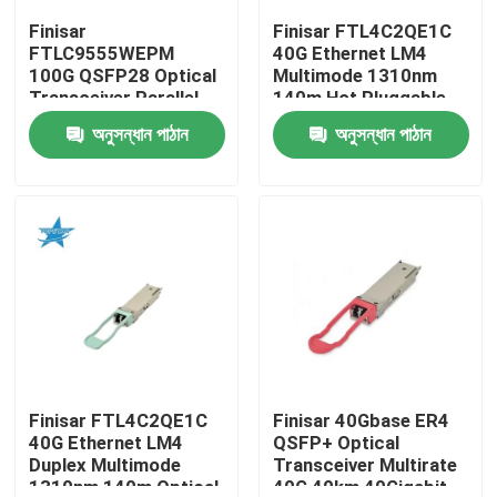
Finisar
Finisar FTL4C2QE1C
FTLC9555WEPM
40G Ethernet LM4
কারখানা ভ্রমণ
100G QSFP28 Optical
Multimode 1310nm
Transceiver Parallel
140m Hot Pluggable
MMF 100M CPRI Hot
LC Optical Transceiver
অনুসন্ধান পাঠান
অনুসন্ধান পাঠান
মান নিয়ন্ত্রণ
Pluggable Port 1 Year
for AIDC
Warranty
যোগাযোগ করুন
খবর
এনভিডিয়া এআই পণ্য
400G/800G অপটিক্যাল মডিউল
Finisar FTL4C2QE1C
Finisar 40Gbase ER4
40G Ethernet LM4
QSFP+ Optical
Duplex Multimode
Transceiver Multirate
100G QSFP28 মডিউল
1310nm 140m Optical
40G 40km 40Gigabit