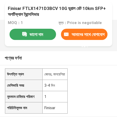
Finisar FTLX1471D3BCV 10G ডুয়াল রেট 10km SFP+
অপটিক্যাল ট্রান্সসিভার
MOQ：1
মূল্য：Price is negotiable
ভালো দাম
আমাদের সাথে যোগাযোগ
করুন
পণ্যের বর্ণনা
উৎপত্তি স্থল
জোহর, মালয়েশিয়া
ডেলিভারি সময়
3-4 দিন
ন্যূনতম চাহিদার পরিমাণ
1
পরিচিতিমুলক নাম
Finisar