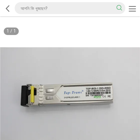
1
/
1