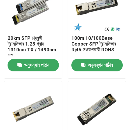
কারখানা ভ্রমণ
মান নিয়ন্ত্রণ
20km SFP দ্বিমুখী
100m 10/100Base
ট্রান্সসিভার 1.25 গ্রাম
Copper SFP ট্রান্সসিভার
1310nm TX / 1490nm
Rj45 সংযোগকারী ROHS
যোগাযোগ করুন
RX
অনুসন্ধান পাঠান
অনুসন্ধান পাঠান
খবর
এনভিডিয়া এআই পণ্য
400G/800G অপটিক্যাল মডিউল
100G QSFP28 মডিউল