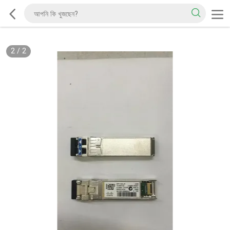
2
/
2