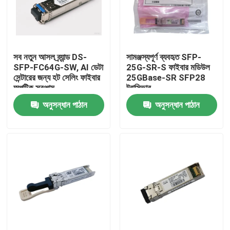
কারখানা ভ্রমণ
সব নতুন আসল ব্র্যান্ড DS-
সামঞ্জস্যপূর্ণ ব্যবহৃত SFP-
মান নিয়ন্ত্রণ
SFP-FC64G-SW, AI ডেটা
25G-SR-S ফাইবার মডিউল
সেন্টারের জন্য হট সেলিং ফাইবার
25GBase-SR SFP28
অপটিক সরঞ্জাম
ট্রান্সিভার
যোগাযোগ করুন
অনুসন্ধান পাঠান
অনুসন্ধান পাঠান
খবর
এনভিডিয়া এআই পণ্য
400G/800G অপটিক্যাল মডিউল
100G QSFP28 মডিউল