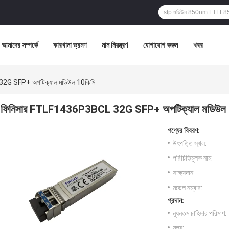
আমাদের সম্পর্কে
কারখানা ভ্রমণ
মান নিয়ন্ত্রণ
যোগাযোগ করুন
খবর
2G SFP+ অপটিক্যাল মডিউল 10কিমি
ফিনিসার FTLF1436P3BCL 32G SFP+ অপটিক্যাল মডিউল 
পণ্যের বিবরণ:
উৎপত্তি স্থল:
পরিচিতিমুলক নাম:
সাক্ষ্যদান:
মডেল নম্বার:
প্রদান:
ন্যূনতম চাহিদার পরিমাণ:
মূল্য: