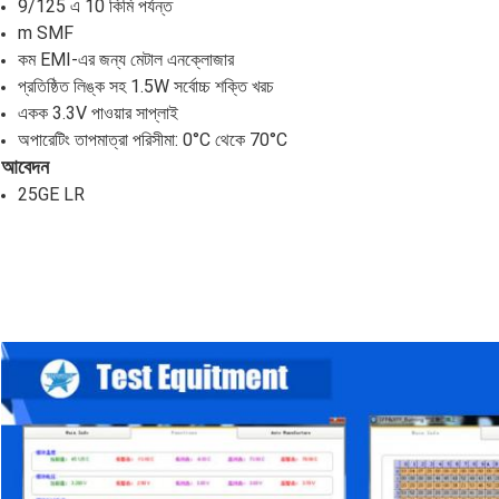
9/125 এ 10 কিমি পর্যন্ত
m SMF
কম EMI-এর জন্য মেটাল এনক্লোজার
প্রতিষ্ঠিত লিঙ্ক সহ 1.5W সর্বোচ্চ শক্তি খরচ
একক 3.3V পাওয়ার সাপ্লাই
অপারেটিং তাপমাত্রা পরিসীমা: 0°C থেকে 70°C
আবেদন
25GE LR