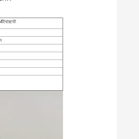
4
ইথারনেট
ন