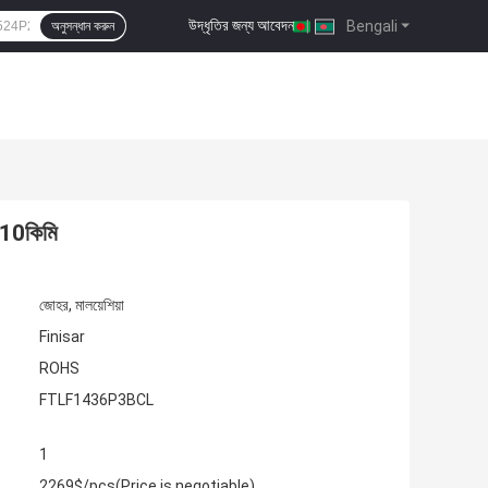
উদ্ধৃতির জন্য আবেদন
|
Bengali
অনুসন্ধান করুন
10কিমি
জোহর, মালয়েশিয়া
Finisar
ROHS
FTLF1436P3BCL
1
2269$/pcs(Price is negotiable)