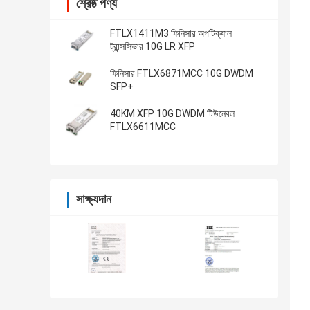
শ্রেষ্ঠ পণ্য
FTLX1411M3 ফিনিসার অপটিক্যাল
ট্রান্সসিভার 10G LR XFP
ফিনিসার FTLX6871MCC 10G DWDM
SFP+
40KM XFP 10G DWDM টিউনেবল
FTLX6611MCC
সাক্ষ্যদান