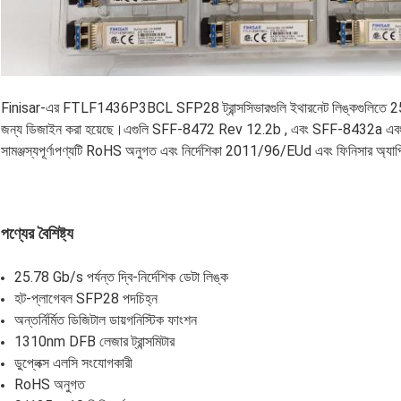
Finisar-এর FTLF1436P3BCL SFP28 ট্রান্সসিভারগুলি ইথারনেট লিঙ্কগুলিতে 25.78 G
জন্য ডিজাইন করা হয়েছে।এগুলি SFF-8472 Rev 12.2b , এবং SFF-8432a এবং
সামঞ্জস্যপূর্ণ৷পণ্যটি RoHS অনুগত এবং নির্দেশিকা 2011/96/EUd এবং ফিনিসার অ্য
পণ্যের বৈশিষ্ট্য
25.78 Gb/s পর্যন্ত দ্বি-নির্দেশিক ডেটা লিঙ্ক
হট-প্লাগেবল SFP28 পদচিহ্ন
অন্তর্নির্মিত ডিজিটাল ডায়গনিস্টিক ফাংশন
1310nm DFB লেজার ট্রান্সমিটার
ডুপ্লেক্স এলসি সংযোগকারী
RoHS অনুগত