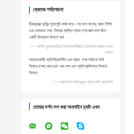
ক্রেতার পর্যালোচনা
Finisar sfp পুরোপুরি কাজ করে। সব ভাল মানের, দ্রুত শিপিং
এবং চমৎকার সেবা. বিক্রয় ব্যক্তি দ্বারা পণ্য জ্ঞান ভাল ছিল.
একটি বিক্রেতা কিনতে হবে.
—— মার্কিন যুক্তরাষ্ট্রের ক্যালিফোর্নিয়ায় ডেভিডসন জেমস-ডেটা
সেনার
সরবরাহকারী প্রতিক্রিয়াশীল এবং দ্রুত. পণ্য পাঠানো দাবি
হিসাবে চশমা মেনে চলে. বরং দক্ষ এবং প্রতিশ্রুতিবদ্ধ হিসাবে
বিতরণ.
—— স্যাম খিন সিঙ্গাপুরের আইএসপি কোম্পানি
তোমার দর্শন লগ করা অনলাইন চ্যাট এখন