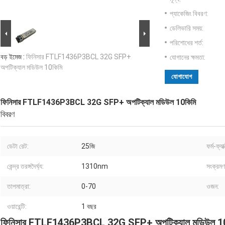
প্যাকেজিং বিবরণ:
ডেলিভারি সময়:
পরিশোধের শর্ত:
বড় ইমেজ :
ফিনিসার FTLF1436P3BCL 32G SFP+
যোগানের ক্ষমতা:
অপটিক্যাল মডিউল 10কিমি
যোগাযোগ
ফিনিসার FTLF1436P3BCL 32G SFP+ অপটিক্যাল মডিউল 10কিমি
বিবরণ
ডেটা রেট:
25জি
ফর্ম-ফ্যা
কেন্দ্র তরঙ্গদৈর্ঘ্য:
1310nm
সংক্রমণ 
তাপমাত্রা:
0-70
ওজন:
ওয়ারেন্টি:
1 বছর
ফিনিসার FTLF1436P3BCL 32G SFP+ অপটিক্যাল মডিউল 10