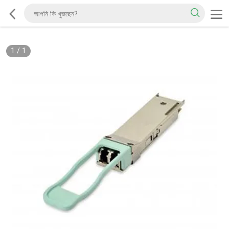
1
/
1