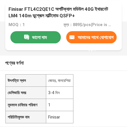
Finisar FTL4C2QE1C অপটিক্যাল মডিউল 40G ইথারনেট
LM4 140m ডুপ্লেক্স মাল্টিমোড QSFP+
MOQ：1
মূল্য：889$/pcs(Price is negotiable)
ভালো দাম
আমাদের সাথে যোগাযোগ
করুন
পণ্যের বর্ণনা
উৎপত্তি স্থল
জোহর, মালয়েশিয়া
ডেলিভারি সময়
3-4 দিন
ন্যূনতম চাহিদার পরিমাণ
1
পরিচিতিমুলক নাম
Finisar