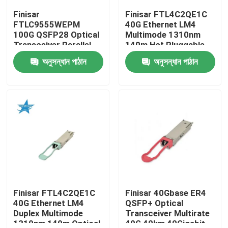
Finisar
Finisar FTL4C2QE1C
FTLC9555WEPM
40G Ethernet LM4
কারখানা ভ্রমণ
100G QSFP28 Optical
Multimode 1310nm
Transceiver Parallel
140m Hot Pluggable
MMF 100M CPRI Hot
LC Optical Transceiver
অনুসন্ধান পাঠান
অনুসন্ধান পাঠান
মান নিয়ন্ত্রণ
Pluggable Port 1 Year
for AIDC
Warranty
যোগাযোগ করুন
খবর
এনভিডিয়া এআই পণ্য
400G/800G অপটিক্যাল মডিউল
Finisar FTL4C2QE1C
Finisar 40Gbase ER4
40G Ethernet LM4
QSFP+ Optical
Duplex Multimode
Transceiver Multirate
100G QSFP28 মডিউল
1310nm 140m Optical
40G 40km 40Gigabit