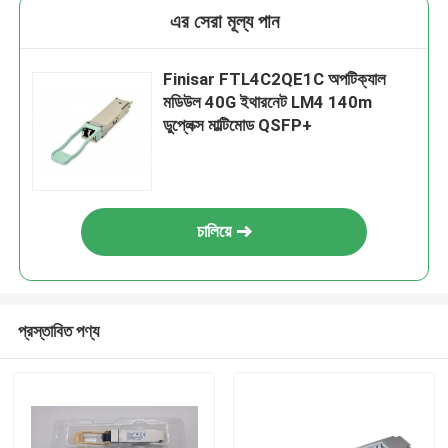
এর সেরা মূল্য পান
Finisar FTL4C2QE1C অপটিক্যাল
মডিউল 40G ইথারনেট LM4 140m
ডুপ্লেক্স মাল্টিমোড QSFP+
চালিয়ে
প্রস্তাবিত পণ্য