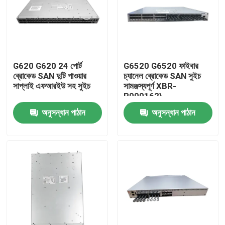
কারখানা ভ্রমণ
মান নিয়ন্ত্রণ
G620 G620 24 পোর্ট
G6520 G6520 ফাইবার
ব্রোকেড SAN দুটি পাওয়ার
চ্যানেল ব্রোকেড SAN সুইচ
সাপ্লাই এফআরইউ সহ সুইচ
সামঞ্জস্যপূর্ণ XBR-
যোগাযোগ করুন
R000162\
অনুসন্ধান পাঠান
অনুসন্ধান পাঠান
খবর
এনভিডিয়া এআই পণ্য
400G/800G অপটিক্যাল মডিউল
100G QSFP28 মডিউল