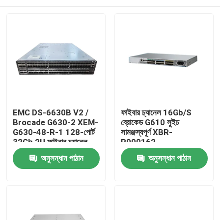
EMC DS-6630B V2 /
ফাইবার চ্যানেল 16Gb/S
Brocade G630-2 XEM-
ব্রোকেড G610 সুইচ
G630-48-R-1 128-পোর্ট
সামঞ্জস্যপূর্ণ XBR-
32Gb 2U ফাইবার চ্যানেল
R000162
SAN সুইচ
বাড়ি
অনুসন্ধান পাঠান
অনুসন্ধান পাঠান
পণ্য
আমাদের সম্পর্কে