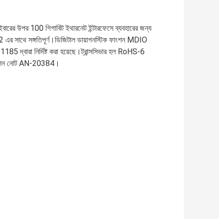
 উপর 100 গিগাবিট ইথারনেট ইন্টারফেসে ব্যবহারের জন্য
থে সঙ্গতিপূর্ণ।ডিজিটাল ডায়াগনস্টিক ফাংশন MDIO
 দ্বারা নির্দিষ্ট করা হয়েছে।ট্রান্সসিভার হল RoHS-6
্লিকেশন নোট AN-20384।