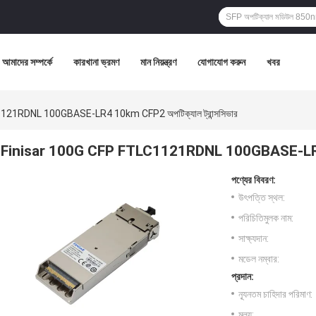
আমাদের সম্পর্কে
কারখানা ভ্রমণ
মান নিয়ন্ত্রণ
যোগাযোগ করুন
খবর
121RDNL 100GBASE-LR4 10km CFP2 অপটিক্যাল ট্রান্সসিভার
Finisar 100G CFP FTLC1121RDNL 100GBASE-LR4 10
পণ্যের বিবরণ:
উৎপত্তি স্থল:
পরিচিতিমুলক নাম:
সাক্ষ্যদান:
মডেল নম্বার:
প্রদান:
ন্যূনতম চাহিদার পরিমাণ:
মূল্য: