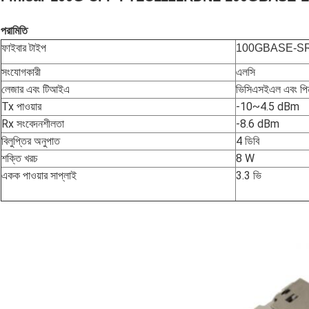
পরামিতি
ফাইবার টাইপ
100GBASE-SR1
সংযোগকারী
এলসি
লেজার এবং টিআইএ
ভিসিএসইএল এবং পি
Tx পাওয়ার
-10~4.5 dBm
Rx সংবেদনশীলতা
-8.6 dBm
বিলুপ্তির অনুপাত
4 ডিবি
শক্তি খরচ
8 W
একক পাওয়ার সাপ্লাই
3.3 ভি