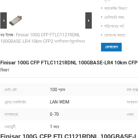
প্যাকেজিং বিবরণ:
ডেলিভারি সময়:
পরিশোধের শর্ত:
বড় ইমেজ :
Finisar 100G CFP FTLC1121RDNL
যোগানের ক্ষমতা:
100GBASE-LR4 10km CFP2 অপটিক্যাল ট্রান্সসিভার
যোগাযোগ
Finisar 100G CFP FTLC1121RDNL 100GBASE-LR4 10km CFP2 অপটিক
বিবরণ
ডেটা রেট:
100 গ্রাম
ফর্ম-ফ্যা
কেন্দ্র তরঙ্গদৈর্ঘ্য:
LAN-WDM
সংক্রমণ 
তাপমাত্রা:
0-70
ওজন:
ওয়ারেন্টি:
1 বছর
Finisar 100G CFP FTLC1121RDNL 100GBASE-LR4 10