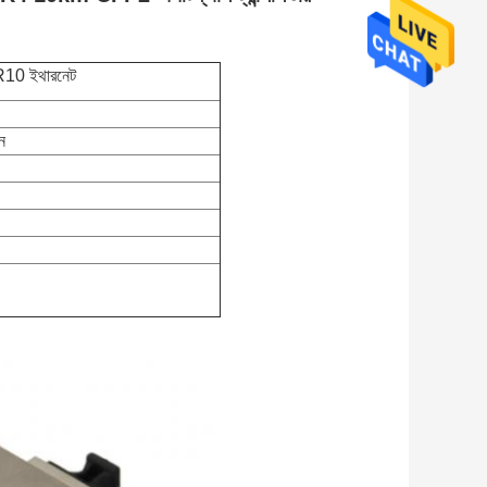
0 ইথারনেট
ন