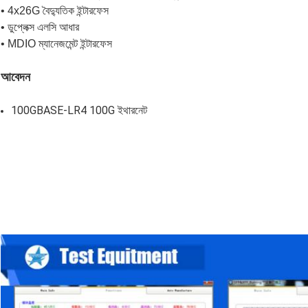
• 4x26G বৈদ্যুতিক ইন্টারফেস
• ডুপ্লেক্স এলসি আধার
• MDIO ম্যানেজমেন্ট ইন্টারফেস
আবেদন
100GBASE-LR4 100G ইথারনেট