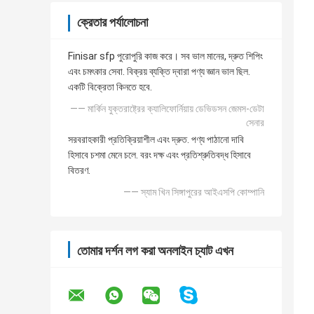
ক্রেতার পর্যালোচনা
Finisar sfp পুরোপুরি কাজ করে। সব ভাল মানের, দ্রুত শিপিং
এবং চমৎকার সেবা. বিক্রয় ব্যক্তি দ্বারা পণ্য জ্ঞান ভাল ছিল.
একটি বিক্রেতা কিনতে হবে.
—— মার্কিন যুক্তরাষ্ট্রের ক্যালিফোর্নিয়ায় ডেভিডসন জেমস-ডেটা
সেনার
সরবরাহকারী প্রতিক্রিয়াশীল এবং দ্রুত. পণ্য পাঠানো দাবি
হিসাবে চশমা মেনে চলে. বরং দক্ষ এবং প্রতিশ্রুতিবদ্ধ হিসাবে
বিতরণ.
—— স্যাম খিন সিঙ্গাপুরের আইএসপি কোম্পানি
তোমার দর্শন লগ করা অনলাইন চ্যাট এখন