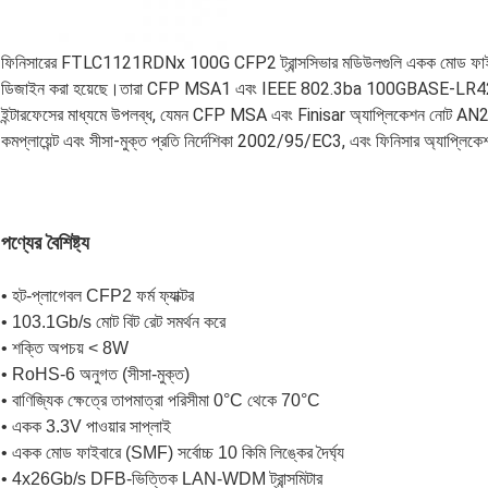
ফিনিসারের FTLC1121RDNx 100G CFP2 ট্রান্সসিভার মডিউলগুলি একক মোড ফাইবারের
ডিজাইন করা হয়েছে।তারা CFP MSA1 এবং IEEE 802.3ba 100GBASE-LR42 এর সা
ইন্টারফেসের মাধ্যমে উপলব্ধ, যেমন CFP MSA এবং Finisar অ্যাপ্লিকেশন নোট AN21185
কমপ্লায়েন্ট এবং সীসা-মুক্ত প্রতি নির্দেশিকা 2002/95/EC3, এবং ফিনিসার অ্যাপ
পণ্যের বৈশিষ্ট্য
• হট-প্লাগেবল CFP2 ফর্ম ফ্যাক্টর
• 103.1Gb/s মোট বিট রেট সমর্থন করে
• শক্তি অপচয় < 8W
• RoHS-6 অনুগত (সীসা-মুক্ত)
• বাণিজ্যিক ক্ষেত্রে তাপমাত্রা পরিসীমা 0°C থেকে 70°C
• একক 3.3V পাওয়ার সাপ্লাই
• একক মোড ফাইবারে (SMF) সর্বোচ্চ 10 কিমি লিঙ্কের দৈর্ঘ্য
• 4x26Gb/s DFB-ভিত্তিক LAN-WDM ট্রান্সমিটার