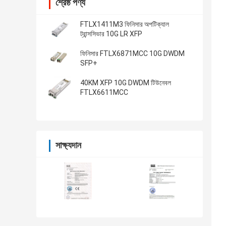
শ্রেষ্ঠ পণ্য
FTLX1411M3 ফিনিসার অপটিক্যাল
ট্রান্সসিভার 10G LR XFP
ফিনিসার FTLX6871MCC 10G DWDM
SFP+
40KM XFP 10G DWDM টিউনেবল
FTLX6611MCC
সাক্ষ্যদান