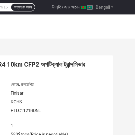
উদ্ধৃতির জন্য আবেদন
|
Bengali
অনুসন্ধান করুন
km CFP2 অপটিক্যাল ট্রান্সসিভার
জোহর, মালয়েশিয়া
Finisar
ROHS
FTLC1121RDNL
1
580$/pcs(Price is negotiable)