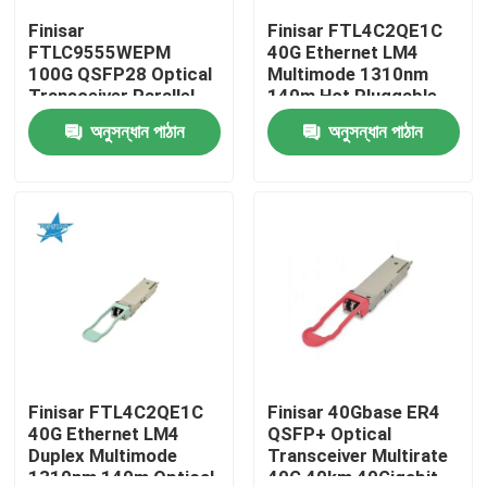
Finisar
Finisar FTL4C2QE1C
FTLC9555WEPM
40G Ethernet LM4
কারখানা ভ্রমণ
100G QSFP28 Optical
Multimode 1310nm
Transceiver Parallel
140m Hot Pluggable
MMF 100M CPRI Hot
LC Optical Transceiver
অনুসন্ধান পাঠান
অনুসন্ধান পাঠান
মান নিয়ন্ত্রণ
Pluggable Port 1 Year
for AIDC
Warranty
যোগাযোগ করুন
খবর
এনভিডিয়া এআই পণ্য
400G/800G অপটিক্যাল মডিউল
Finisar FTL4C2QE1C
Finisar 40Gbase ER4
40G Ethernet LM4
QSFP+ Optical
Duplex Multimode
Transceiver Multirate
100G QSFP28 মডিউল
1310nm 140m Optical
40G 40km 40Gigabit