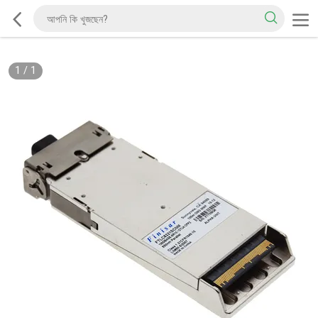
1
/
1