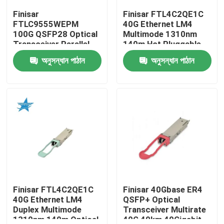
Finisar
Finisar FTL4C2QE1C
FTLC9555WEPM
40G Ethernet LM4
কারখানা ভ্রমণ
100G QSFP28 Optical
Multimode 1310nm
Transceiver Parallel
140m Hot Pluggable
MMF 100M CPRI Hot
LC Optical Transceiver
অনুসন্ধান পাঠান
অনুসন্ধান পাঠান
মান নিয়ন্ত্রণ
Pluggable Port 1 Year
for AIDC
Warranty
যোগাযোগ করুন
খবর
এনভিডিয়া এআই পণ্য
400G/800G অপটিক্যাল মডিউল
Finisar FTL4C2QE1C
Finisar 40Gbase ER4
40G Ethernet LM4
QSFP+ Optical
Duplex Multimode
Transceiver Multirate
100G QSFP28 মডিউল
1310nm 140m Optical
40G 40km 40Gigabit