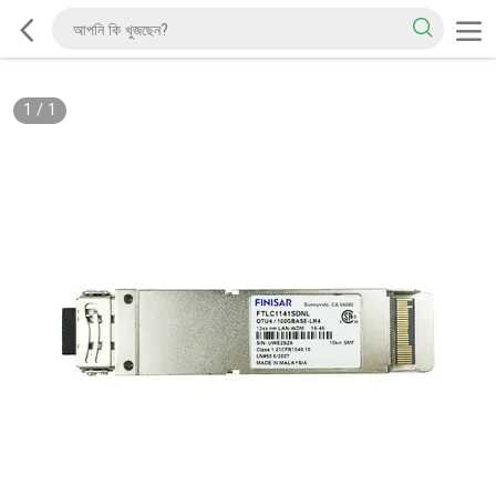
1
/
1