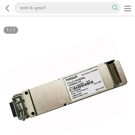
1
/
1