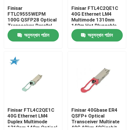
Finisar
Finisar FTL4C2QE1C
FTLC9555WEPM
40G Ethernet LM4
কারখানা ভ্রমণ
100G QSFP28 Optical
Multimode 1310nm
Transceiver Parallel
140m Hot Pluggable
MMF 100M CPRI Hot
LC Optical Transceiver
অনুসন্ধান পাঠান
অনুসন্ধান পাঠান
মান নিয়ন্ত্রণ
Pluggable Port 1 Year
for AIDC
Warranty
যোগাযোগ করুন
খবর
এনভিডিয়া এআই পণ্য
400G/800G অপটিক্যাল মডিউল
Finisar FTL4C2QE1C
Finisar 40Gbase ER4
40G Ethernet LM4
QSFP+ Optical
Duplex Multimode
Transceiver Multirate
100G QSFP28 মডিউল
1310nm 140m Optical
40G 40km 40Gigabit