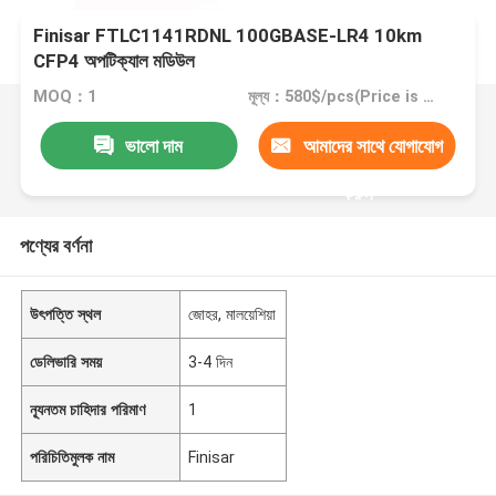
Finisar FTLC1141RDNL 100GBASE-LR4 10km
CFP4 অপটিক্যাল মডিউল
MOQ：1
মূল্য：580$/pcs(Price is negotiable)
ভালো দাম
আমাদের সাথে যোগাযোগ
করুন
পণ্যের বর্ণনা
উৎপত্তি স্থল
জোহর, মালয়েশিয়া
ডেলিভারি সময়
3-4 দিন
ন্যূনতম চাহিদার পরিমাণ
1
পরিচিতিমুলক নাম
Finisar